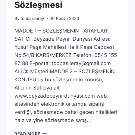
Sözleşmesi
By
topbaslieray
10 Kasım 2023
MADDE 1 – SÖZLEŞMENİN TARAFLARI
SATICI: Beyzade Peynir Dünyası Adresi:
Yusuf Paşa Mahallesi Halit Paşa Caddesi
No:54/B KARS/MERKEZ Telefon: 0545 155
87 88 E-posta: topbaslieray@gmail.com
ALICI: Müşteri MADDE 2 – SÖZLEŞMENİN
KONUSU: İş bu sözleşmenin konusu,
Alıcının Satıcıya ait
www.beyzadepeynirdünyası.com web
sitesinden elektronik ortamda sipariş
verdiği, sözleşmede bahsi geçen nitelikleri
haiz ve yine sözleşmede satış…
MESAFELI
READ MORE