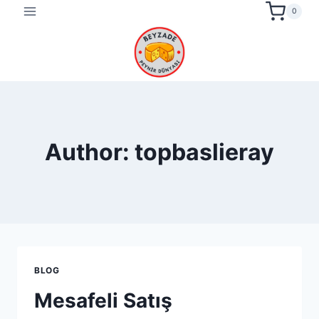
Skip
0
to
content
Author: topbaslieray
BLOG
Mesafeli Satış