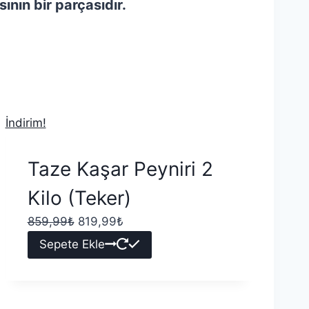
ının bir parçasıdır.
İndirim!
Taze Kaşar Peyniri 2
Kilo (Teker)
859,99
₺
819,99
₺
Sepete Ekle