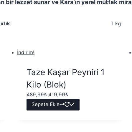
 bir lezzet sunar ve Kars’ın yerel mutfak miras
ırlık
1 kg
İndirim!
Taze Kaşar Peyniri 1
Kilo (Blok)
489,99
₺
419,99
₺
Sepete Ekle