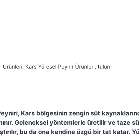
 Ürünleri
,
Kars Yöresel Peynir Ürünleri
,
tulum
yniri, Kars bölgesinin zengin süt kaynaklarında
nır. Geleneksel yöntemlerle üretilir ve taze sü
ştırılır, bu da ona kendine özgü bir tat katar. Y