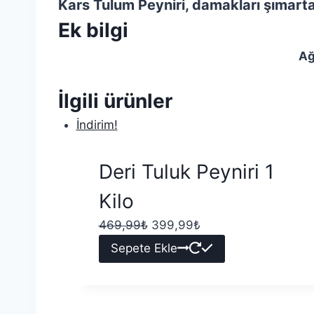
Kars Tulum Peyniri, damakları şımartan
Ek bilgi
Ağ
İlgili ürünler
İndirim!
Deri Tuluk Peyniri 1
Kilo
469,99
₺
399,99
₺
Sepete Ekle