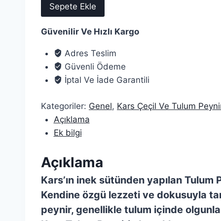
Sepete Ekle
Tulum
Peyniri
Güvenilir Ve Hızlı Kargo
1
Kilo
Adres Teslim
adet
Güvenli Ödeme
İptal Ve İade Garantili
Kategoriler:
Genel
,
Kars Çeçil Ve Tulum Peynir
Açıklama
Ek bilgi
Açıklama
Kars’ın inek sütünden yapılan Tulum Pe
Kendine özgü lezzeti ve dokusuyla tanı
peynir, genellikle tulum içinde olgunla