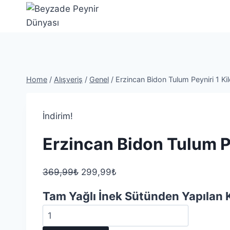
Skip
to
content
Home
/
Alışveriş
/
Genel
/
Erzincan Bidon Tulum Peyniri 1 Ki
İndirim!
Erzincan Bidon Tulum Pe
369,99
₺
299,99
₺
Tam Yağlı İnek Sütünden Yapılan 
Erzincan
Bidon