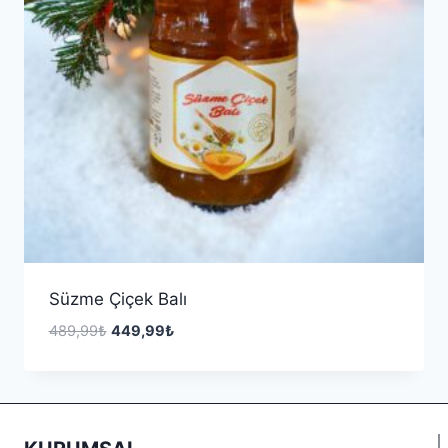
Süzme Çiçek Balı
489,99
₺
449,99
₺