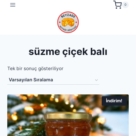
Skip
0
to
content
süzme çiçek balı
Tek bir sonuç gösteriliyor
İndirim!